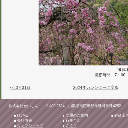
撮影
撮影時間 7：0
<< 3月31日
2024年カレンダーに戻る
株式会社せいしん 〒409-2524 山梨県南巨摩郡身延町身延4252 TEL.0556
HOME
交通のご案内
身延山
会社情報
行事予定
ウェブショップ
さくら